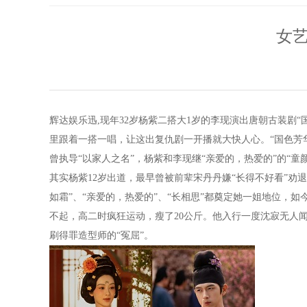
女艺
辉达娱乐迅,现年32岁杨紫二搭大1岁的李现演出唐朝古装剧
里跟着一搭一唱，让这出复仇剧一开播就大快人心。“国色芳
曾执导“以家人之名”，杨紫和李现继“亲爱的，热爱的”的“童
其实杨紫12岁出道，最早曾被前辈宋丹丹嫌“长得不好看”劝
如霜”、“亲爱的，热爱的”、“长相思”都奠定她一姐地位，
不起，高二时疯狂运动，瘦了20公斤。他入行一度沈寂无人闻
刷得罪造型师的“冤屈”。