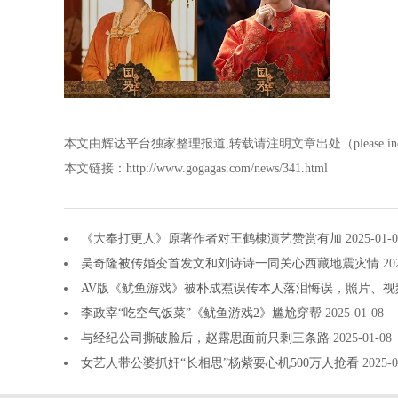
本文由辉达平台独家整理报道,转载请注明文章出处（please indicate
本文链接：http://www.gogagas.com/news/341.html
《大奉打更人》原著作者对王鹤棣演艺赞赏有加
2025-01-
吴奇隆被传婚变首发文和刘诗诗一同关心西藏地震灾情
20
AV版《鱿鱼游戏》被朴成焄误传本人落泪悔误，照片、视
李政宰“吃空气饭菜”《鱿鱼游戏2》尴尬穿帮
2025-01-08
与经纪公司撕破脸后，赵露思面前只剩三条路
2025-01-08
女艺人带公婆抓奸“长相思”杨紫耍心机500万人抢看
2025-0