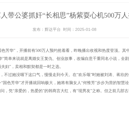
人带公婆抓奸“长相思”杨紫耍心机500万
发布：辉达平台 时间：2025-01-08
“国色芳华”，开播前有500万人预约抢着看，昨晚播出收视和热度登顶。其
华”简单来说就是离婚女王复仇、创业故事，改编自意千重同名小说，全剧充
颜夫妇”，卖相和默契都是一时之选。
退，不过她没咽下这口气，慢慢走到今天。在“欢乐颂”时她被刘涛、蒋欣的
如今“国色芳华”才开播就回响极大，她将有脑女人“何惟芳”步步为营的智
问，凭“亲爱的，热爱的”的韩商言大红，有“现男友”之称。但之前几部