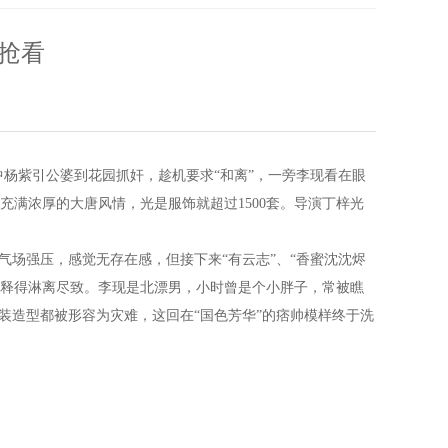
人抢看
中杨紫引公婆到花园抓奸，趁机要求“和离”，一旁李现看在眼
满浓厚的大唐风情，光是服饰就超过1500套。导演丁梓光
气场强压，感觉无存在感，但接下来“有云志”、“香蜜沈沈烬
慧诠释得淋离尽致。李现是北漂男，小时曾是个小胖子，常被瞧
古装造型都被形容为灾难，这回在“国色芳华”的痞帅模样终于洗