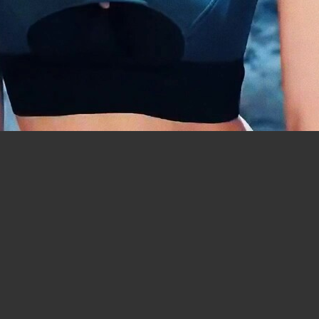
待得浮花浪蕊尽之大雪
待得
待得浮花浪蕊尽之求亲
待得