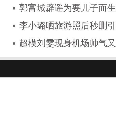
郭富城辟谣为要儿子而生
李小璐晒旅游照后秒删引
超模刘雯现身机场帅气又