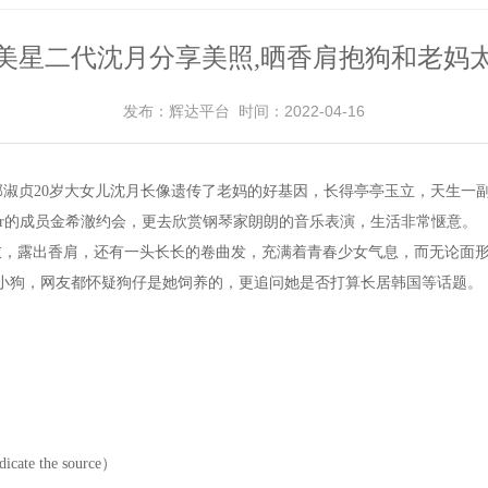
美星二代沈月分享美照,晒香肩抱狗和老妈
发布：辉达平台 时间：2022-04-16
艺人邱淑贞20岁大女儿沈月长像遗传了老妈的好基因，长得亭亭玉立，天生一
nior的成员金希澈约会，更去欣赏钢琴家朗朗的音乐表演，生活非常惬意。
衣，露出香肩，还有一头长长的卷曲发，充满着青春少女气息，而无论面
小狗，网友都怀疑狗仔是她饲养的，更追问她是否打算长居韩国等话题。
 the source）