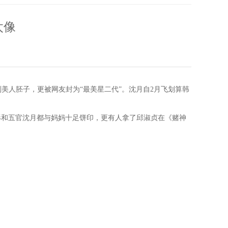
太像
副美人胚子，更被网友封为“最美星二代”。沈月自2月飞划算韩
形和五官沈月都与妈妈十足饼印，更有人拿了邱淑贞在《赌神